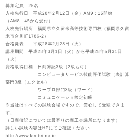
募集定員 25名
入校先行日 平成28年2月12日（金）AM9：15開始
（AM8：45から受付）
入校先行場所 福岡県立久留米高等技術専門校（福岡県久留
米市合川町1786-2）
合格発表 平成28年2月23日（火）
講座期間 平成28年3月1日（火）から平成28年5月31日
（火）
資格取得目標 日商簿記3級（2級も可）
コンピュータサービス技能評価試験（表計算
部門3級（エクセル）
ワープロ部門3級（ワード）
コミュニケーショ検定初級
※当社はすべての試験会場ですので、安心して受験できま
す。
（日商簿記については最寄りの商工会議所になります）
詳しい試験内容はHPにてご確認ください
http://www.kentei.ne.jp