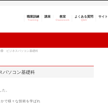
職業訓練
講座
教室
よくある質問
サイト
Training
Classroom
Q&A
授業㊾ ビジネスパソコン基礎科
ネスパソコン基礎科
した。
なかで様々な技術を学ばれ