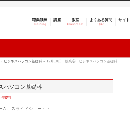
職業訓練
講座
教室
よくある質問
サイト
Training
Classroom
Q&A
»
ビジネスパソコン基礎科
»
12月10日 授業㊺ ビジネスパソコン基礎科
ネスパソコン基礎科
ン基礎科
ーム、スライドショー・・