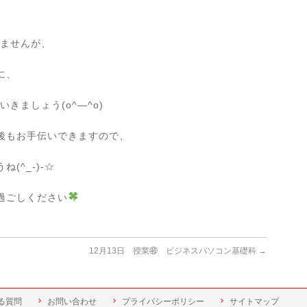
きませんが、
に、
きましょう(o^―^o)
後もお手伝いできますので、
(^_-)-☆
過ごしください
12月13日 授業㊻ ビジネスパソコン基礎科
→
る質問
お問い合わせ
プライバシーポリシー
サイトマップ