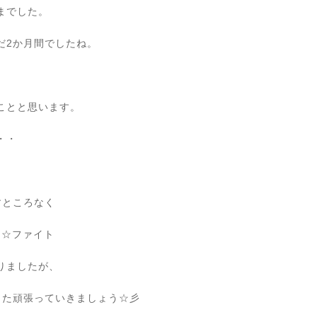
までした。
だ2か月間でしたね。
ことと思います。
・・
すところなく
ノ☆ファイト
りましたが、
また頑張っていきましょう☆彡