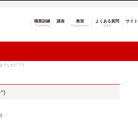
職業訓練
講座
教室
よくある質問
サイト
Training
Classroom
Q&A
でした(^▽^)
^)
ま