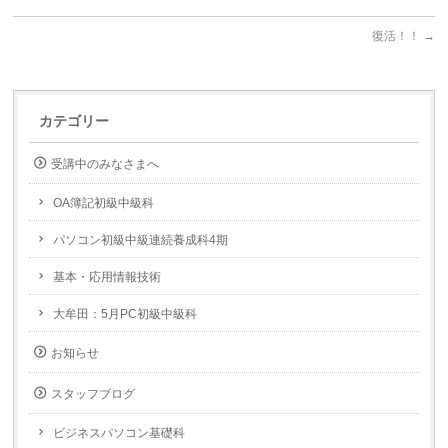
復活！！
→
カテゴリー
受講中のみなさまへ
OA簿記初級中級科
パソコン初級中級連続養成科4期
基本・応用情報技術
大牟田：5月PC初級中級科
お知らせ
スタッフブログ
ビジネスパソコン基礎科