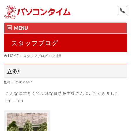
MENU
スタッフブログ
HOME
»
スタッフブログ
»
立派!!
立派!!
投稿日 : 2019/11/27
こんなに大きくて立派な白菜を生徒さんにいただきました
m(_ _)m