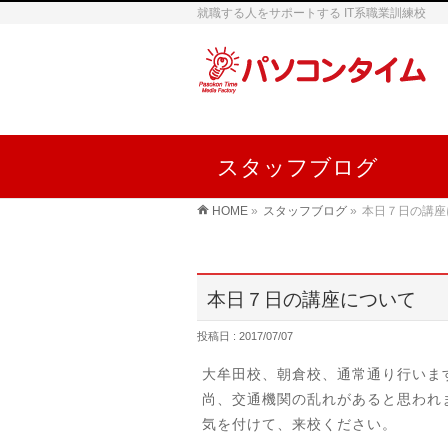
就職する人をサポートする IT系職業訓練校
スタッフブログ
HOME
»
スタッフブログ
»
本日７日の講座
本日７日の講座について
投稿日 : 2017/07/07
大牟田校、朝倉校、通常通り行いま
尚、交通機関の乱れがあると思われ
気を付けて、来校ください。