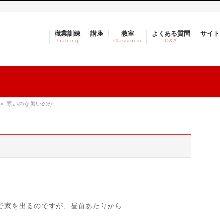
職業訓練
講座
教室
よくある質問
サイト
Training
Classroom
Q&A
»
寒いのか暑いのか
で家を出るのですが、昼前あたりから…