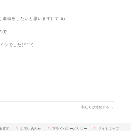
わたくしも金魚たちが冬を越せるよう準備をしたいと思います(¯∇¯٥)
ので
*˙˘˙*)
私たちは進化する
→
る質問
お問い合わせ
プライバシーポリシー
サイトマップ