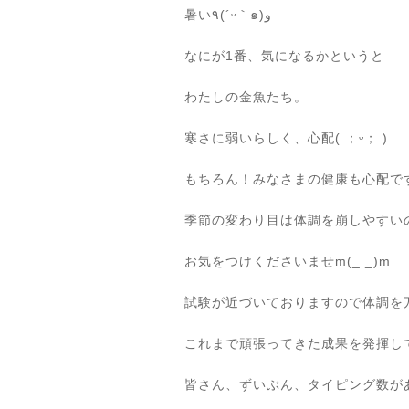
暑い٩(´ᵕ｀๑)و
なにが1番、気になるかというと
わたしの金魚たち。
寒さに弱いらしく、心配( ；ᵕ； )
もちろん！みなさまの健康も心配です ( 
季節の変わり目は体調を崩しやすい
お気をつけくださいませm(_ _)m
試験が近づいておりますので体調を
これまで頑張ってきた成果を発揮して
皆さん、ずいぶん、タイピング数が