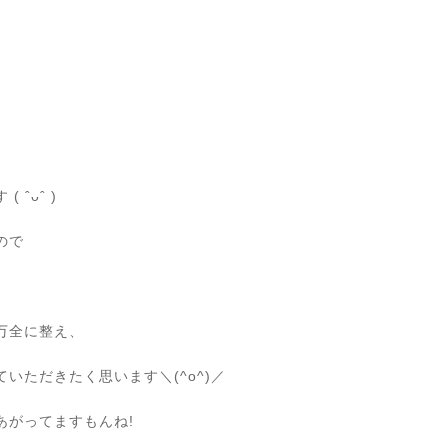
ˆᴗˆ )
ので
万全に整え、
いただきたく思います＼(^o^)／
あがってますもんね!