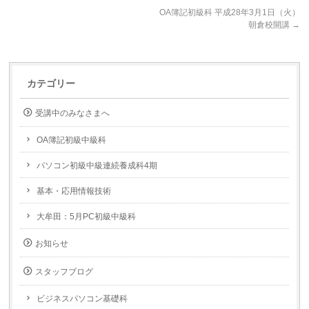
OA簿記初級科 平成28年3月1日（火）
朝倉校開講
→
カテゴリー
受講中のみなさまへ
OA簿記初級中級科
パソコン初級中級連続養成科4期
基本・応用情報技術
大牟田：5月PC初級中級科
お知らせ
スタッフブログ
ビジネスパソコン基礎科