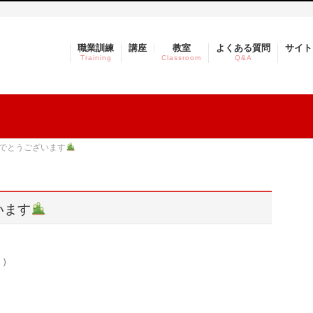
職業訓練
講座
教室
よくある質問
サイト
Training
Classroom
Q&A
でとうございます
います
＾）