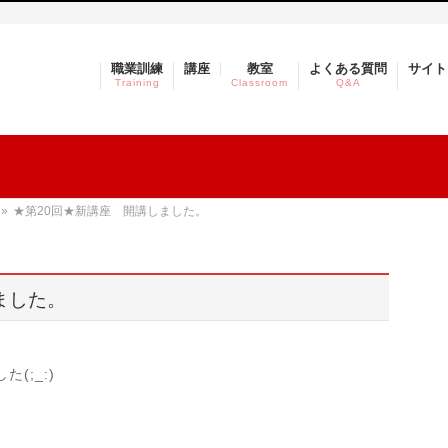
職業訓練
講座
教室
よくある質問
サイト
Training
Classroom
Q&A
»
★第20回★新講座 開講しました。
ました。
(;_:)