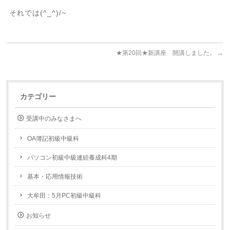
それでは(^_^)/~
★第20回★新講座 開講しました。
→
カテゴリー
受講中のみなさまへ
OA簿記初級中級科
パソコン初級中級連続養成科4期
基本・応用情報技術
大牟田：5月PC初級中級科
お知らせ