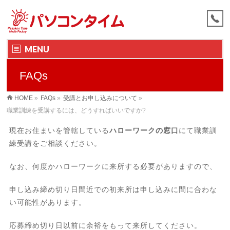
MENU
FAQs
HOME
»
FAQs
»
受講とお申し込みについて
»
職業訓練を受講するには、どうすればいいですか?
現在お住まいを管轄している
ハローワークの窓口
にて職業訓
練受講をご相談ください。
なお、何度かハローワークに来所する必要がありますので、
申し込み締め切り日間近での初来所は申し込みに間に合わな
い可能性があります。
応募締め切り日以前に余裕をもって来所してください。